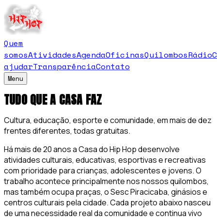
Quem
somos
Atividades
Agenda
Oficinas
Quilombos
Rádio
C
ajudar
Transparência
Contato
Menu
TUDO QUE A CASA FAZ
Cultura, educação, esporte e comunidade, em mais de dez
frentes diferentes, todas gratuitas.
Há mais de 20 anos a Casa do Hip Hop desenvolve
atividades culturais, educativas, esportivas e recreativas
com prioridade para crianças, adolescentes e jovens. O
trabalho acontece principalmente nos nossos quilombos,
mas também ocupa praças, o Sesc Piracicaba, ginásios e
centros culturais pela cidade. Cada projeto abaixo nasceu
de uma necessidade real da comunidade e continua vivo