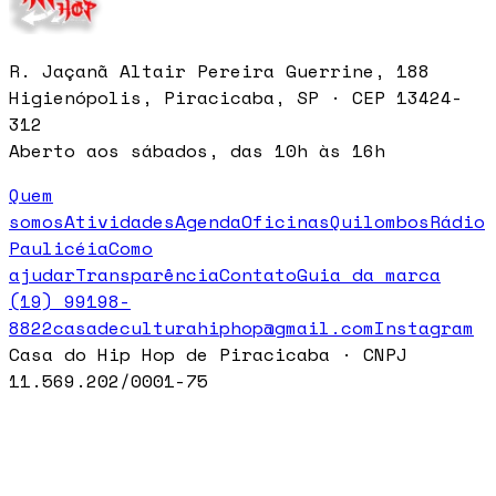
R. Jaçanã Altair Pereira Guerrine, 188
Higienópolis, Piracicaba, SP · CEP 13424-
312
Aberto aos sábados, das 10h às 16h
Quem
somos
Atividades
Agenda
Oficinas
Quilombos
Rádio
Paulicéia
Como
ajudar
Transparência
Contato
Guia da marca
(19) 99198-
8822
casadeculturahiphop@gmail.com
Instagram
Casa do Hip Hop de Piracicaba · CNPJ
11.569.202/0001-75